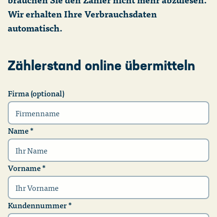
Verbrauch (m³ / Jahr)
Rechnungshelfer
Wir erhalten Ihre Verbrauchsdaten
automatisch.
Berechnen
Zählerstand online übermitteln
Firma (optional)
Name
*
Vorname
*
Kundennummer
*