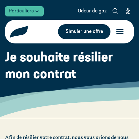
FR
Particuliers
Odeur de gaz
Type d'énergie
Simuler une offre
Gaz naturel
Électricité
Je souhaite résilier
Gaz naturel
Code postal
mon contrat
SUDgaz Classic
Puissance (kW)
SUDgaz Green 50
SUDgaz Green 100
Surface habitable (m²)
Réduire ma consommation de gaz
Relevé de compteur
Ou
Afin de résilier votre contrat, nous vous prions de nous