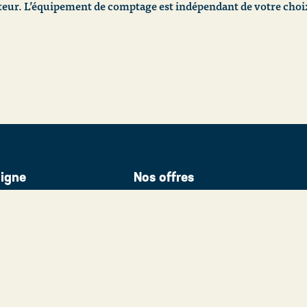
r. L’équipement de comptage est indépendant de votre choix
ligne
Nos offres
Gaz naturel pour clients particuliers
u gaz naturel
Electricité verte pour clients particul
sommation énergétique
Gaz naturel pour clients profession
éménagement
Electricité verte pour clients profes
Pourquoi choisir SUDenergie ?