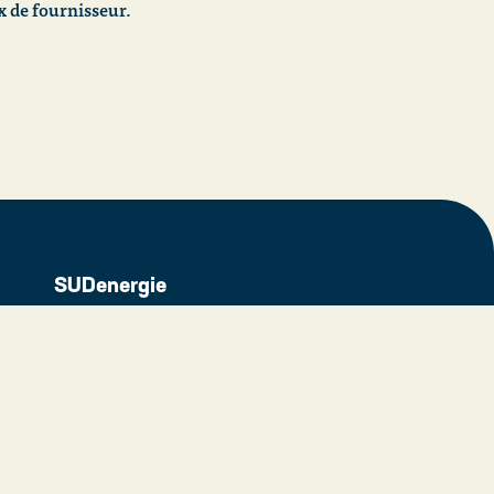
 de fournisseur.
SUDenergie
Qui sommes nous ?
iers
Notre histoire
nels
Rapports et publications
sionnels
Travailler chez SUDenergie
Actualités