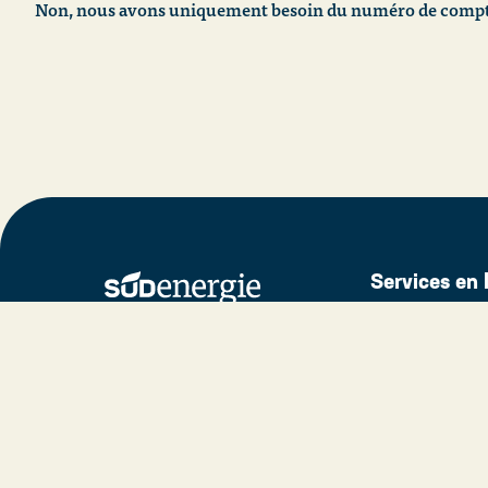
Non, nous avons uniquement besoin du numéro de compteu
Services en 
150, rue Jean-Pierre Michels
Centre d'aide
L-4243 Esch-sur-Alzette
Raccordement a
Suivre ma con
(+352) 55 66 55 1
info@sudenergie.lu
Signaler un d
Contact
Heures d'ouverture (Lun-Ven)